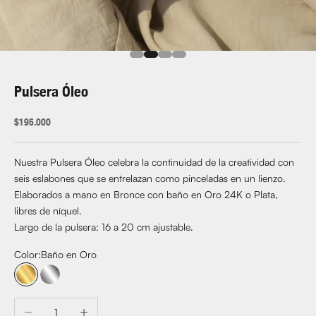
Ir al artículo 1
Ir al artículo 2
Ir al artículo 3
Ir al artículo 4
Pulsera Óleo
Precio de oferta
$195.000
Nuestra Pulsera Óleo celebra la continuidad de la creatividad con
seis eslabones que se entrelazan como pinceladas en un lienzo.
Elaborados a mano en Bronce con baño en Oro 24K o Plata,
libres de níquel.
Largo de la pulsera: 16 a 20 cm ajustable.
Color:
Baño en Oro
Baño en Oro
Baño en Plata
Reducir cantidad
Aumentar cantidad