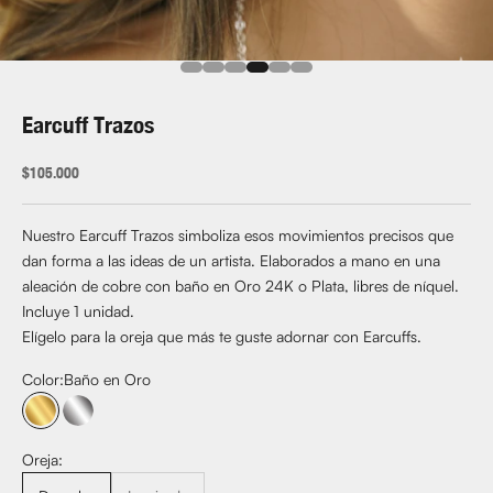
Ir al artículo 1
Ir al artículo 2
Ir al artículo 3
Ir al artículo 4
Ir al artículo 5
Ir al artículo 6
Earcuff Trazos
Precio de oferta
$105.000
Nuestro Earcuff Trazos simboliza esos movimientos precisos que
dan forma a las ideas de un artista. Elaborados a mano en una
aleación de cobre con baño en Oro 24K o Plata, libres de níquel.
Incluye 1 unidad.
Elígelo para la oreja que más te guste adornar con Earcuffs.
Color:
Baño en Oro
Baño en Oro
Baño en Plata
Oreja: