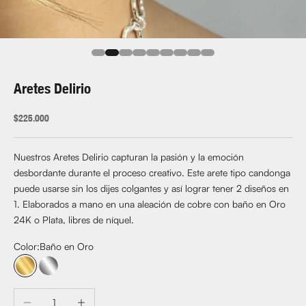
Ir al artículo 1
Ir al artículo 2
Ir al artículo 3
Ir al artículo 4
Ir al artículo 5
Ir al artículo 6
Ir al artículo 7
Ir al artículo 8
Ir al artículo 9
Aretes Delirio
Precio de oferta
$225.000
Nuestros Aretes Delirio capturan la pasión y la emoción
desbordante durante el proceso creativo. Este arete tipo candonga
puede usarse sin los dijes colgantes y así lograr tener 2 diseños en
1. Elaborados a mano en una aleación de cobre con baño en Oro
24K o Plata, libres de níquel.
Color:
Baño en Oro
Baño en Oro
Baño en Plata
Reducir cantidad
Aumentar cantidad